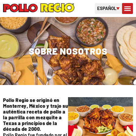
ESPAÑOL
SOBRE 
TARJETAS D
SOBRE NOSOTROS
Pollo Regio se originó en
Monterrey, México y trajo su
auténtica receta de pollo a
la parrilla con mezquite a
Texas a principios de la
década de 2000.
Pollo Regio fue fundado por el